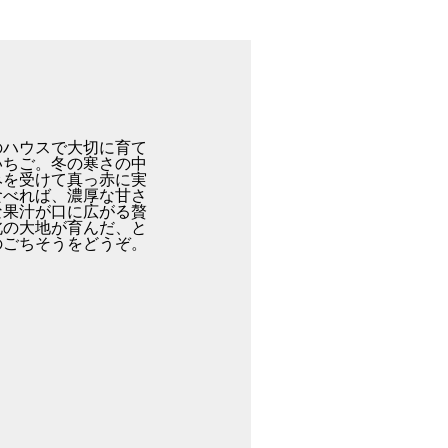
のハウスで大切に育て
いちご。冬の寒さの中
みを受けて真っ赤に実
食べれば、濃厚な甘さ
な果汁が口に広がる贅
北の大地が育んだ、と
のごちそうをどうぞ。