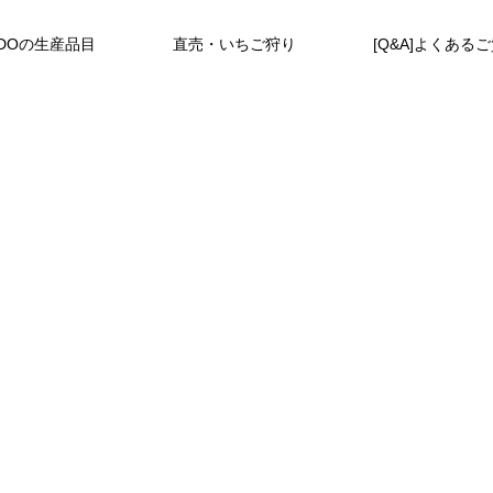
DOの生産品目
直売・いちご狩り
[Q&A]よくある
N
O
D
O
の
い
ち