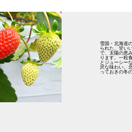
雪国・北海道
られた、甘い
で、太陽の恵
ります。一粒
とジューシー
沢な味わい。
っておきの冬