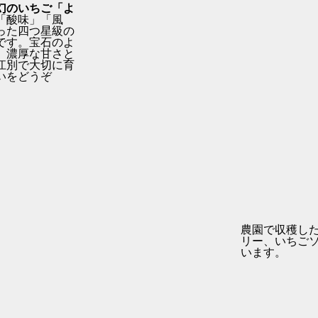
幻のいちご「よ
「酸味」「風
った四つ星級の
です。
宝石のよ
、
濃厚な甘さと
江別で大切に育
いをどうぞ
農園で収穫し
リー、いちご
います。