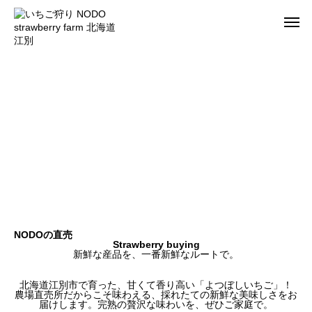
N
O
D
O
の
NODOの直売
Strawberry buying
新鮮な産品を、一番新鮮なルートで。
北海道江別市で育った、甘くて香り高い「よつぼしいちご」！
農場直売所だからこそ味わえる、採れたての新鮮な美味しさをお
届けします。完熟の贅沢な味わいを、ぜひご家庭で。