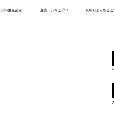
DOの生産品目
直売・いちご狩り
[Q&A]よくある